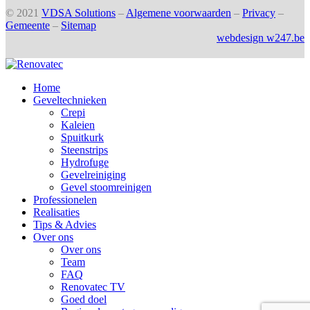
© 2021
VDSA Solutions
–
Algemene voorwaarden
–
Privacy
–
Gemeente
–
Sitemap
webdesign w247.be
Home
Geveltechnieken
Crepi
Kaleien
Spuitkurk
Steenstrips
Hydrofuge
Gevelreiniging
Gevel stoomreinigen
Professionelen
Realisaties
Tips & Advies
Over ons
Over ons
Team
FAQ
Renovatec TV
Goed doel