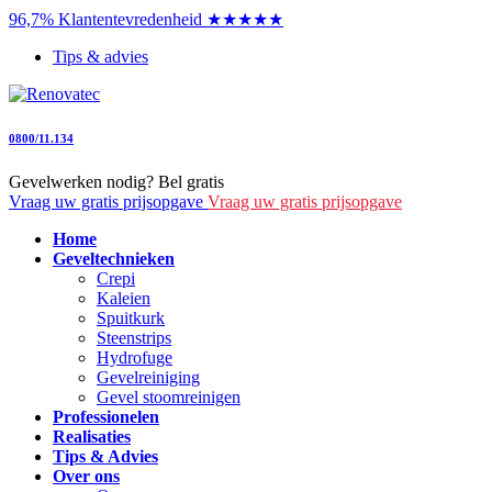
96,7% Klantentevredenheid ★★★★★
Tips & advies
0800/11.134
Gevelwerken nodig? Bel gratis
Vraag uw gratis prijsopgave
Vraag uw gratis prijsopgave
Home
Geveltechnieken
Crepi
Kaleien
Spuitkurk
Steenstrips
Hydrofuge
Gevelreiniging
Gevel stoomreinigen
Professionelen
Realisaties
Tips & Advies
Over ons