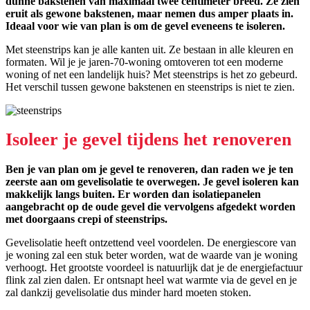
dunne bakstenen van maximaal twee centimeter breed. Ze zien
eruit als gewone bakstenen, maar nemen dus amper plaats in.
Ideaal voor wie van plan is om de gevel eveneens te isoleren.
Met steenstrips kan je alle kanten uit. Ze bestaan in alle kleuren en
formaten. Wil je je jaren-70-woning omtoveren tot een moderne
woning of net een landelijk huis? Met steenstrips is het zo gebeurd.
Het verschil tussen gewone bakstenen en steenstrips is niet te zien.
Isoleer je gevel tijdens het renoveren
Ben je van plan om je gevel te renoveren, dan raden we je ten
zeerste aan om gevelisolatie te overwegen. Je gevel isoleren kan
makkelijk langs buiten. Er worden dan isolatiepanelen
aangebracht op de oude gevel die vervolgens afgedekt worden
met doorgaans crepi of steenstrips.
Gevelisolatie heeft ontzettend veel voordelen. De energiescore van
je woning zal een stuk beter worden, wat de waarde van je woning
verhoogt. Het grootste voordeel is natuurlijk dat je de energiefactuur
flink zal zien dalen. Er ontsnapt heel wat warmte via de gevel en je
zal dankzij gevelisolatie dus minder hard moeten stoken.