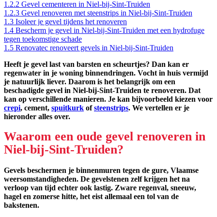
1.2.2
Gevel cementeren in Niel-bij-Sint-Truiden
1.2.3
Gevel renoveren met steenstrips in Niel-bij-Sint-Truiden
1.3
Isoleer je gevel tijdens het renoveren
1.4
Bescherm je gevel in Niel-bij-Sint-Truiden met een hydrofuge
tegen toekomstige schade
1.5
Renovatec renoveert gevels in Niel-bij-Sint-Truiden
Heeft je gevel last van barsten en scheurtjes? Dan kan er
regenwater in je woning binnendringen. Vocht in huis vermijd
je natuurlijk liever. Daarom is het belangrijk om een
beschadigde gevel in Niel-bij-Sint-Truiden te renoveren. Dat
kan op verschillende manieren. Je kan bijvoorbeeld kiezen voor
crepi
, cement,
spuitkurk
of
steenstrips
. We vertellen er je
hieronder alles over.
Waarom een oude gevel renoveren in
Niel-bij-Sint-Truiden?
Gevels beschermen je binnenmuren tegen de gure, Vlaamse
weersomstandigheden. De gevelstenen zelf krijgen het na
verloop van tijd echter ook lastig. Zware regenval, sneeuw,
hagel en zomerse hitte, het eist allemaal een tol van de
bakstenen.