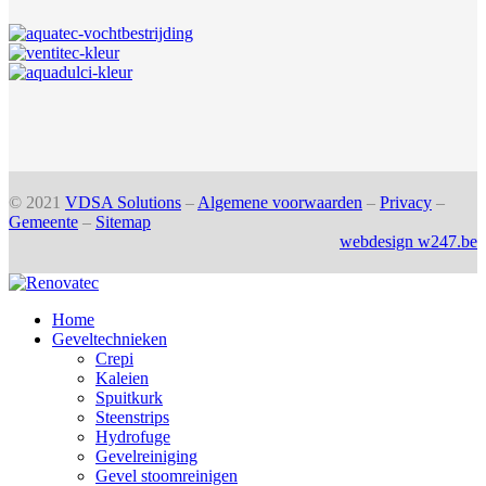
© 2021
VDSA Solutions
–
Algemene voorwaarden
–
Privacy
–
Gemeente
–
Sitemap
webdesign w247.be
Home
Geveltechnieken
Crepi
Kaleien
Spuitkurk
Steenstrips
Hydrofuge
Gevelreiniging
Gevel stoomreinigen