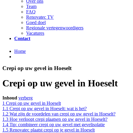
Over ons
Team
FAQ
Renovatec TV
Goed doel
Regionale vertegenwoordigers
Vacatures
Contact
Home
Crepi op uw gevel in Hoeselt
Crepi op uw gevel in Hoeselt
Inhoud
verberg
1
Crepi op uw gevel in Hoeselt
1.1
Crepi op uw gevel in Hoeselt: wat is het?
1.2
Wat zijn de voordelen van crepi op uw gevel in Hoeselt?
1.3
Hoe verloopt crepi plaatsen op uw gevel in Hoeselt?
1.4
Tip: combineer crepi op uw gevel met gevelisolatie
1.5
Renovatec plaatst crepi op je gevel in Hoeselt