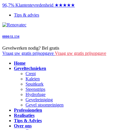
96,7% Klantentevredenheid ★★★★★
Tips & advies
0800/11.134
Gevelwerken nodig? Bel gratis
Vraag uw gratis prijsopgave
Vraag uw gratis prijsopgave
Home
Geveltechnieken
Crepi
Kaleien
Spuitkurk
Steenstrips
Hydrofuge
Gevelreiniging
Gevel stoomreinigen
Professionelen
Realisaties
Tips & Advies
Over ons