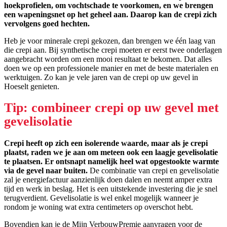
hoekprofielen, om vochtschade te voorkomen, en we brengen
een wapeningsnet op het geheel aan. Daarop kan de crepi zich
vervolgens goed hechten.
Heb je voor minerale crepi gekozen, dan brengen we één laag van
die crepi aan. Bij synthetische crepi moeten er eerst twee onderlagen
aangebracht worden om een mooi resultaat te bekomen. Dat alles
doen we op een professionele manier en met de beste materialen en
werktuigen. Zo kan je vele jaren van de crepi op uw gevel in
Hoeselt genieten.
Tip: combineer crepi op uw gevel met
gevelisolatie
Crepi heeft op zich een isolerende waarde, maar als je crepi
plaatst, raden we je aan om meteen ook een laagje gevelisolatie
te plaatsen. Er ontsnapt namelijk heel wat opgestookte warmte
via de gevel naar buiten.
De combinatie van crepi en gevelisolatie
zal je energiefactuur aanzienlijk doen dalen en neemt amper extra
tijd en werk in beslag. Het is een uitstekende investering die je snel
terugverdient. Gevelisolatie is wel enkel mogelijk wanneer je
rondom je woning wat extra centimeters op overschot hebt.
Bovendien kan je de Mijn VerbouwPremie aanvragen voor de